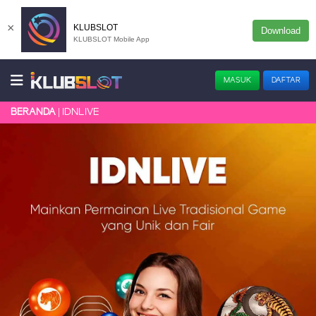
×
KLUBSLOT
Download
KLUBSLOT Mobile App
MASUK
DAFTAR
IDNLIVE
BERANDA