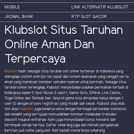
MOBILE
LINK ALTERNATIF KLUBSLOT
JADWAL BANK
RTP SLOT GACOR
Klubslot Situs Taruhan
Online Aman Dan
Terpercaya
Klubslot
hadir sebagai situs taruhan slot online terbesar di indonesia yang
dilengkapi sistem enkripsi tercepat dan sistem keamanan yang canggih serta
aman yang membuat member semakin nyaman untuk bermain. Sebagai situs
taruhan online terlengkap, Klubslot menyediakan puluhan permainan terbaik di
bidangnya seperti Sportbook, E-sport, Game Slots, IDNlive, Live Casino,
Togel Online dan Tembak Ikan. Seluruh game bisa dimainkan hanya dengan 1
user ID dengan proses registrasi yang mudah dan cepat. Klubslot atau klub
slot atau
Klubslots
juga bekerja sama dengan berbagai perbankan indonesia
dan ewallet yang bertujuan memudahkan member melakukan transaksi
deposit maupun withdraw. Kami juga menyediakan bonus menarik dan
berlimpah setiap harinya. Daftar sekarang juga dan nikmati pengalaman
bermain judi online yang unik. Raih hadiah menariknya sekarang.