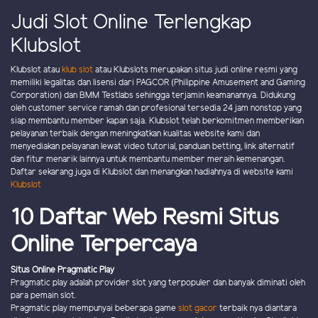
Judi Slot Online Terlengkap
Klubslot
Klubslot atau
klub slot
atau Klubslots merupakan situs judi online resmi yang
memiliki legalitas dan lisensi dari PAGCOR (Philippine Amusement and Gaming
Corporation) dan BMM Testlabs sehingga terjamin keamanannya. Didukung
oleh customer service ramah dan profesional tersedia 24 jam nonstop yang
siap membantu member kapan saja. Klubslot telah berkomitmen memberikan
pelayanan terbaik dengan meningkatkan kualitas website kami dan
menyediakan pelayanan lewat video tutorial, panduan betting, link alternatif
dan fitur menarik lainnya untuk membantu member meraih kemenangan.
Daftar sekarang juga di Klubslot dan menangkan hadiahnya di website kami
Klubslot
10 Daftar Web Resmi Situs
Online Terpercaya
Situs Online Pragmatic Play
Pragmatic play adalah provider slot yang terpopuler dan banyak diminati oleh
para pemain slot.
Pragmatic play mempunyai beberapa game
slot gacor
terbaik nya diantara