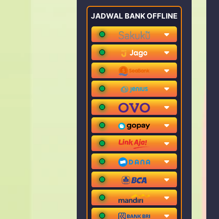
JADWAL BANK OFFLINE