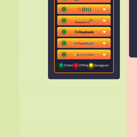
Online
Offline
Gangguan