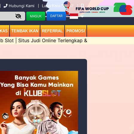
Hubungi Kami
Lupa Kata Sandi?
DAFTAR
KAS
TEMBAK IKAN
REFERRAL
PROMOSI
e Terlengkap & Terpercaya di Indonesia! Dapatkan Bonus De