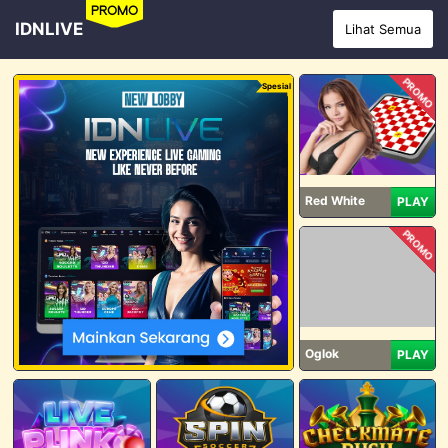
PROMO
IDNLIVE
Lihat Semua
PROMO
Spesial
Red White
PLAY
PROMO
Oglok
PLAY