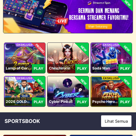
NEW
PROMO
NEW
NEW
Lamp of Cornucopia
Chinchirorin
Soda Man
PLAY
PLAY
PLAY
NEW
NEW
NEW
2026 GOLDEN GOAL RUSH
Cyber Pinball
Psycho Heroes
PLAY
PLAY
PLAY
SPORTSBOOK
Lihat Semua