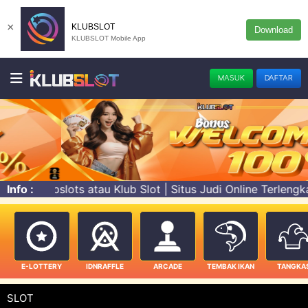
×
KLUBSLOT
Download
KLUBSLOT Mobile App
MASUK
DAFTAR
ub Slot | Situs Judi Online Terlengkap & Terpercaya di In
Info :
E-LOTTERY
IDNRAFFLE
ARCADE
TEMBAK IKAN
TANGKA
SLOT