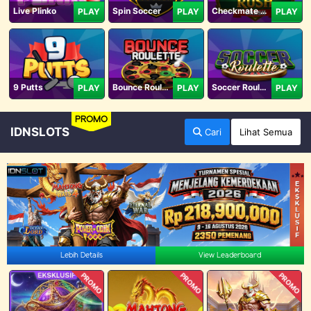
Live Plinko
Spin Soccer
Checkmate Rush
PLAY
PLAY
PLAY
9 Putts
Bounce Roulette
Soccer Roulette
PLAY
PLAY
PLAY
PROMO
IDNSLOTS
Cari
Lihat Semua
Lebih Details
View Leaderboard
PROMO
PROMO
PROMO