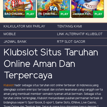
BAO CHUAN FISHING
FA CHAI FISHING
Jackpot Fishing Jili
PLAY
PLAY
PLAY
KALKULATOR MIX PARLAY
TENTANG KAMI
MOBILE
LINK ALTERNATIF KLUBSLOT
JADWAL BANK
RTP SLOT GACOR
Klubslot Situs Taruhan
Online Aman Dan
Terpercaya
Klubslot
hadir sebagai situs taruhan slot online terbesar di indonesia yang
dilengkapi sistem enkripsi tercepat dan sistem keamanan yang canggih serta
aman yang membuat member semakin nyaman untuk bermain. Sebagai situs
taruhan online terlengkap, Klubslot menyediakan puluhan permainan terbaik di
bidangnya seperti Sportbook, E-sport, Game Slots, IDNlive, Live Casino,
Togel Online dan Tembak Ikan. Seluruh game bisa dimainkan hanya dengan 1