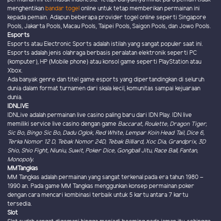
menghentikan
bandar togel
online untuk tetap memberikan permainan ini
kepada pemain. Adapun beberapa provider togel online seperti Singapore
Pools, Jakarta Pools, Macau Pools, Taipei Pools, Saigon Pools, dan Jowo Pools.
Esports
Esports atau Electronic Sports adalah istilah yang sangat populer saat ini.
Esports adalah jenis olahraga berbasis peralatan elektronik seperti PC
(komputer), HP (Mobile phone) atau konsol game seperti PlayStation atau
Xbox.
Ada banyak genre dan titel game esports yang dipertandingkan di seluruh
dunia dalam format turnamen dari skala kecil, komunitas sampai kejuaraan
dunia.
IDNLIVE
IDNLive adalah permainan live casino paling baru dari IDN Play. IDN live
memiliki service live casino dengan game
Baccarat, Roulette, Dragon Tiger,
Sic Bo, Bingo Sic Bo, Dadu Oglok, Red White, Lempar Koin Head Tail, Dice 6,
Terka Nomor 12 D, Tebak Nomor 24D, Tebak Billiard, Xoc Dia, Grandprix, 3D
Shio, Shio Fight, Niuniu, Suwit, Poker Dice, Gongball Jitu, Race Ball, Fantan,
Monopoly.
MMTangkas
MM Tangkas adalah permainan yang sangat terkenal pada era tahun 1980 –
1990 an. Pada game MM Tangkas menggunkan konsep permainan poker
dengan cara mencari kombinasi terbaik untuk 5 kartu antara 7 kartu
tersedia.
Slot