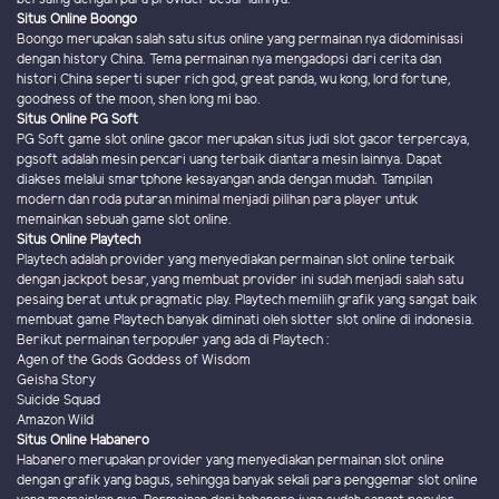
Situs Online Boongo
Boongo merupakan salah satu situs online yang permainan nya didominisasi
dengan history China. Tema permainan nya mengadopsi dari cerita dan
histori China seperti super rich god, great panda, wu kong, lord fortune,
goodness of the moon, shen long mi bao.
Situs Online PG Soft
PG Soft game slot online gacor merupakan situs judi slot gacor terpercaya,
pgsoft adalah mesin pencari uang terbaik diantara mesin lainnya. Dapat
diakses melalui smartphone kesayangan anda dengan mudah. Tampilan
modern dan roda putaran minimal menjadi pilihan para player untuk
memainkan sebuah game slot online.
Situs Online Playtech
Playtech adalah provider yang menyediakan permainan slot online terbaik
dengan jackpot besar, yang membuat provider ini sudah menjadi salah satu
pesaing berat untuk pragmatic play. Playtech memilih grafik yang sangat baik
membuat game Playtech banyak diminati oleh slotter slot online di indonesia.
Berikut permainan terpopuler yang ada di Playtech :
Agen of the Gods Goddess of Wisdom
Geisha Story
Suicide Squad
Amazon Wild
Situs Online Habanero
Habanero merupakan provider yang menyediakan permainan slot online
dengan grafik yang bagus, sehingga banyak sekali para penggemar slot online